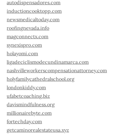
autodispensadores.com
inductioncooktopp.com
newsmedicaltoday.com
roofingnevada.info
magconnectx.com
synexispro.com
holayomi.com
ligadeciclismodecundinamarca.com
nashvilleworkerscompensationattorney.com
holyfamilycathedralschool.org
londonkiddy.com
ufabetcoaching.biz
davismindfulness.org
millionairebyte.com
fortechday.com
getcaminorealestateusa.xyz