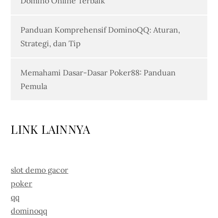
Domino Online Terbaik
Panduan Komprehensif DominoQQ: Aturan,
Strategi, dan Tip
Memahami Dasar-Dasar Poker88: Panduan
Pemula
LINK LAINNYA
slot demo gacor
poker
qq
dominoqq