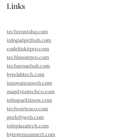
Links
techtronixhq.com
infogadgethub.com
codelinkitpro.com
techboostgen.com
techsensehub.com
bytelabtech.com
innovatexaweb.com
magdynotechco.com
infosparkitnow.com
techvortexco.com
geekifyweb.com
infoplazatech.com
bytegeniusxpert.com