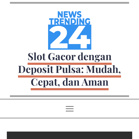
Skip
to
content
Slot Gacor dengan
Deposit Pulsa: Mudah,
Cepat, dan Aman