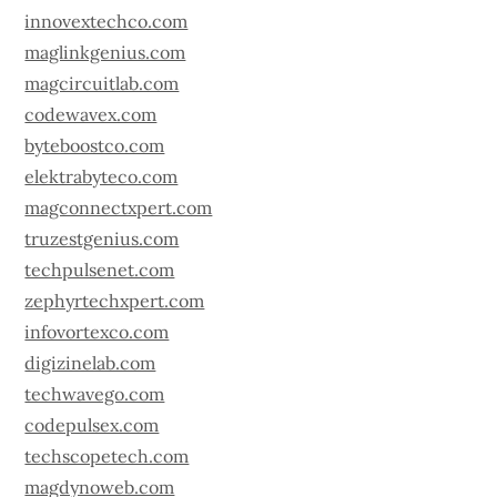
innovextechco.com
maglinkgenius.com
magcircuitlab.com
codewavex.com
byteboostco.com
elektrabyteco.com
magconnectxpert.com
truzestgenius.com
techpulsenet.com
zephyrtechxpert.com
infovortexco.com
digizinelab.com
techwavego.com
codepulsex.com
techscopetech.com
magdynoweb.com