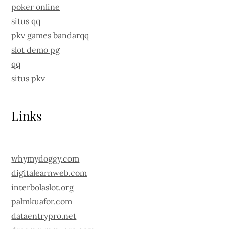
poker online
situs qq
pkv games bandarqq
slot demo pg
qq
situs pkv
Links
whymydoggy.com
digitalearnweb.com
interbolaslot.org
palmkuafor.com
dataentrypro.net