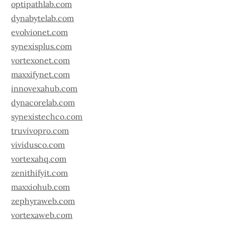
optipathlab.com
dynabytelab.com
evolvionet.com
synexisplus.com
vortexonet.com
maxxifynet.com
innovexahub.com
dynacorelab.com
synexistechco.com
truvivopro.com
vividusco.com
vortexahq.com
zenithifyit.com
maxxiohub.com
zephyraweb.com
vortexaweb.com