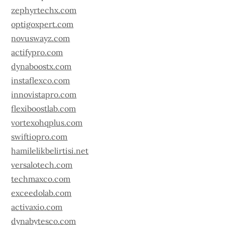
zephyrtechx.com
optigoxpert.com
novuswayz.com
actifypro.com
dynaboostx.com
instaflexco.com
innovistapro.com
flexiboostlab.com
vortexohqplus.com
swiftiopro.com
hamilelikbelirtisi.net
versalotech.com
techmaxco.com
exceedolab.com
activaxio.com
dynabytesco.com