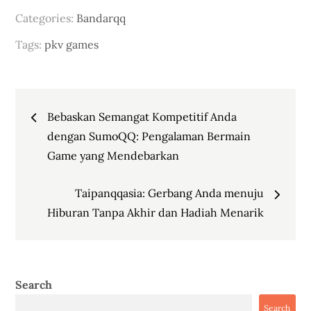
Categories:
Bandarqq
Tags:
pkv games
Post
Bebaskan Semangat Kompetitif Anda
navigation
dengan SumoQQ: Pengalaman Bermain
Game yang Mendebarkan
Taipanqqasia: Gerbang Anda menuju
Hiburan Tanpa Akhir dan Hadiah Menarik
Search
Search