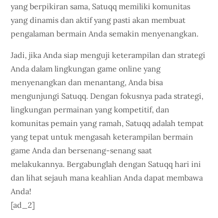
yang berpikiran sama, Satuqq memiliki komunitas
yang dinamis dan aktif yang pasti akan membuat
pengalaman bermain Anda semakin menyenangkan.
Jadi, jika Anda siap menguji keterampilan dan strategi
Anda dalam lingkungan game online yang
menyenangkan dan menantang, Anda bisa
mengunjungi Satuqq. Dengan fokusnya pada strategi,
lingkungan permainan yang kompetitif, dan
komunitas pemain yang ramah, Satuqq adalah tempat
yang tepat untuk mengasah keterampilan bermain
game Anda dan bersenang-senang saat
melakukannya. Bergabunglah dengan Satuqq hari ini
dan lihat sejauh mana keahlian Anda dapat membawa
Anda!
[ad_2]