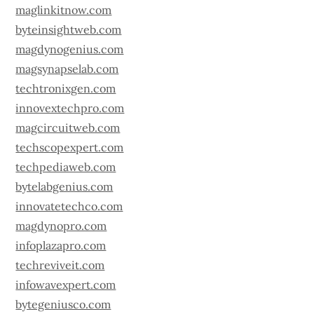
maglinkitnow.com
byteinsightweb.com
magdynogenius.com
magsynapselab.com
techtronixgen.com
innovextechpro.com
magcircuitweb.com
techscopexpert.com
techpediaweb.com
bytelabgenius.com
innovatetechco.com
magdynopro.com
infoplazapro.com
techreviveit.com
infowavexpert.com
bytegeniusco.com