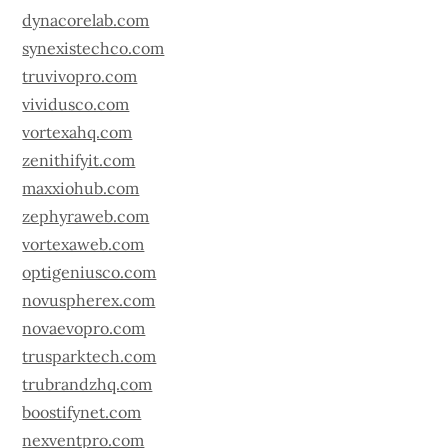
dynacorelab.com
synexistechco.com
truvivopro.com
vividusco.com
vortexahq.com
zenithifyit.com
maxxiohub.com
zephyraweb.com
vortexaweb.com
optigeniusco.com
novuspherex.com
novaevopro.com
trusparktech.com
trubrandzhq.com
boostifynet.com
nexventpro.com