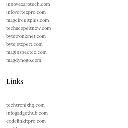
innovexarotech.com
infovortexpro.com
magcircuitplus.com
techscopeitnow.com
bytetronixnet.com
bytejetxpert.com
maginspectco.com
magdynogo.com
Links
techtronixhq.com
infogadgethub.com
codelinkitpro.com