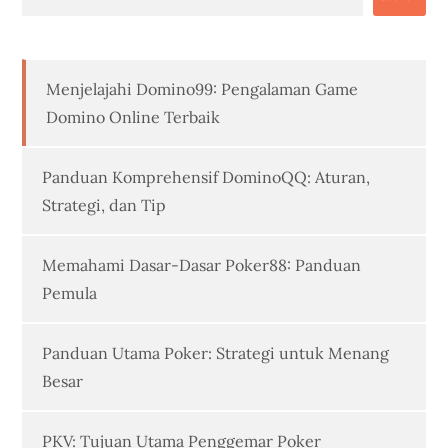
Menjelajahi Domino99: Pengalaman Game
Domino Online Terbaik
Panduan Komprehensif DominoQQ: Aturan,
Strategi, dan Tip
Memahami Dasar-Dasar Poker88: Panduan
Pemula
Panduan Utama Poker: Strategi untuk Menang
Besar
PKV: Tujuan Utama Penggemar Poker