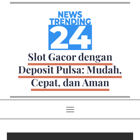
Skip
to
content
Slot Gacor dengan
Deposit Pulsa: Mudah,
Cepat, dan Aman