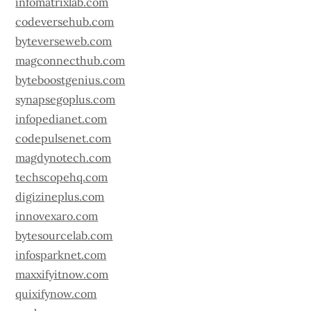
infomatrixlab.com
codeversehub.com
byteverseweb.com
magconnecthub.com
byteboostgenius.com
synapsegoplus.com
infopedianet.com
codepulsenet.com
magdynotech.com
techscopehq.com
digizineplus.com
innovexaro.com
bytesourcelab.com
infosparknet.com
maxxifyitnow.com
quixifynow.com