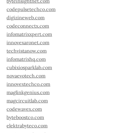
byteinsightnet.com
codepulsetechco.com
digizineweb.com
codeconnectx.com
infomatrixxpert.com
innovexaronet.com
techvistanow.com
infomatrixhq.com
cubixiosparklab.com
novaevotech.com
innovextechco.com
maglinkgenius.com
magcircuitlab.com
codewavex.com
byteboostco.com
elektrabyteco.com