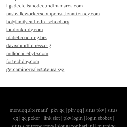
ligadeciclismodecundinamarca.com
nashvilleworkerscompensationattorney.com
holyfamilycathedralschool.org
londonkiddy.com
ufabetcoaching.biz
davismindfulness.org
millionairebyte.com
fortechday.com
getcaminorealestateusa.xyz
menuqq alternatif
|
pkv qq
|
pkv qq
|
situs pkv
|
situs
qq
|
qq poker
|
link slot
|
pkv login
|
login sbobet
|
situs slot terpercaya
|
slot gacor hari ini
|
murniqq