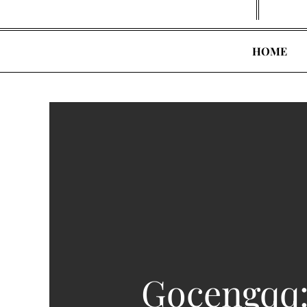
HOME
Gocengqq: