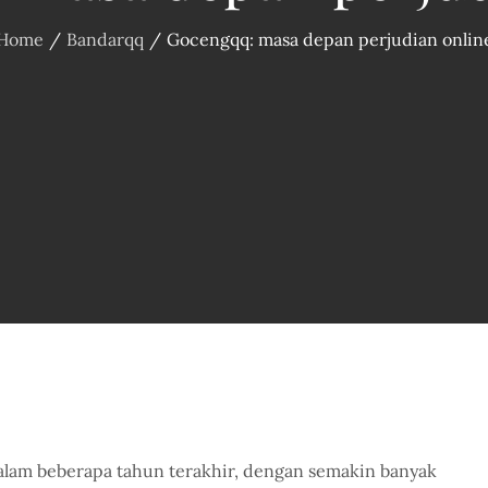
Home
Bandarqq
Gocengqq: masa depan perjudian onlin
dalam beberapa tahun terakhir, dengan semakin banyak