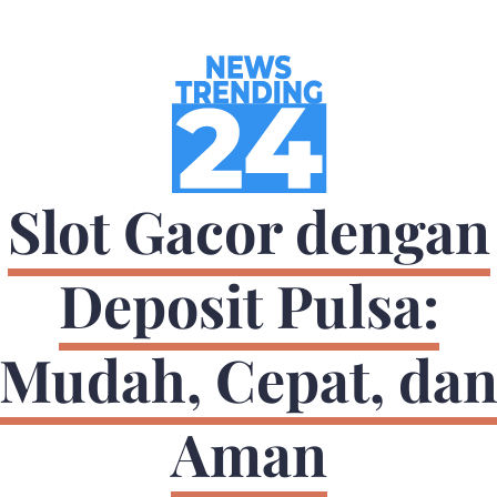
Slot Gacor dengan
Deposit Pulsa:
Mudah, Cepat, da
Aman