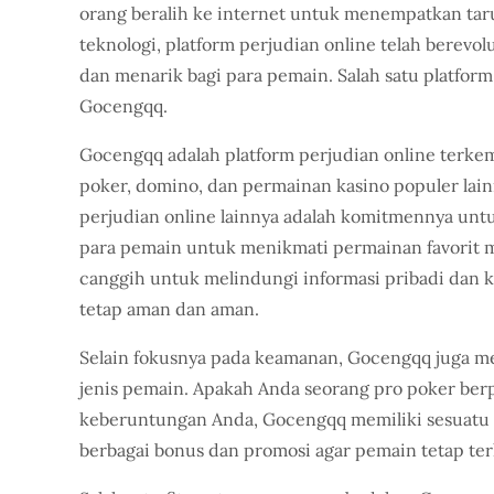
orang beralih ke internet untuk menempatkan ta
teknologi, platform perjudian online telah bere
dan menarik bagi para pemain. Salah satu platfor
Gocengqq.
Gocengqq adalah platform perjudian online terk
poker, domino, dan permainan kasino populer la
perjudian online lainnya adalah komitmennya un
para pemain untuk menikmati permainan favorit m
canggih untuk melindungi informasi pribadi dan 
tetap aman dan aman.
Selain fokusnya pada keamanan, Gocengqq juga m
jenis pemain. Apakah Anda seorang pro poker ber
keberuntungan Anda, Gocengqq memiliki sesuatu 
berbagai bonus dan promosi agar pemain tetap terl