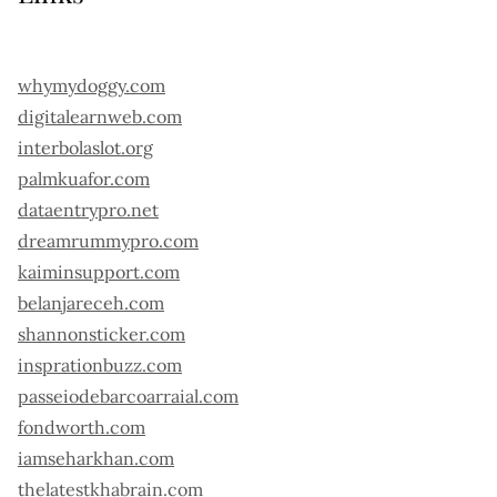
whymydoggy.com
digitalearnweb.com
interbolaslot.org
palmkuafor.com
dataentrypro.net
dreamrummypro.com
kaiminsupport.com
belanjareceh.com
shannonsticker.com
insprationbuzz.com
passeiodebarcoarraial.com
fondworth.com
iamseharkhan.com
thelatestkhabrain.com