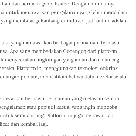
ruhan dan bermain game kasino. Dengan munculnya
volusi untuk menawarkan pengalaman yang lebih mendalam
m yang membuat gelombang di industri judi online adalah
emuka yang menawarkan berbagai permainan, termasuk
innya. Apa yang membedakan Gocengqq dari platform
tuk menyediakan lingkungan yang aman dan aman bagi
ereka. Platform ini menggunakan teknologi enkripsi
keuangan pemain, memastikan bahwa data mereka selalu
enawarkan berbagai permainan yang melayani semua
pengalaman atau penjudi kasual yang ingin mencoba
untuk semua orang. Platform ini juga menawarkan
ibat dan kembali lagi.