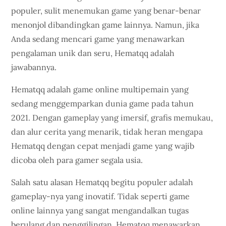
populer, sulit menemukan game yang benar-benar
menonjol dibandingkan game lainnya. Namun, jika
Anda sedang mencari game yang menawarkan
pengalaman unik dan seru, Hematqq adalah
jawabannya.
Hematqq adalah game online multipemain yang
sedang menggemparkan dunia game pada tahun
2021. Dengan gameplay yang imersif, grafis memukau,
dan alur cerita yang menarik, tidak heran mengapa
Hematqq dengan cepat menjadi game yang wajib
dicoba oleh para gamer segala usia.
Salah satu alasan Hematqq begitu populer adalah
gameplay-nya yang inovatif. Tidak seperti game
online lainnya yang sangat mengandalkan tugas
berulang dan penggilingan, Hematqq menawarkan