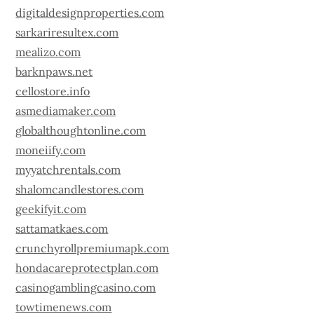
digitaldesignproperties.com
sarkariresultex.com
mealizo.com
barknpaws.net
cellostore.info
asmediamaker.com
globalthoughtonline.com
moneiify.com
myyatchrentals.com
shalomcandlestores.com
geekifyit.com
sattamatkaes.com
crunchyrollpremiumapk.com
hondacareprotectplan.com
casinogamblingcasino.com
towtimenews.com