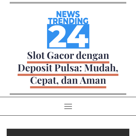
Skip
to
content
Slot Gacor dengan
Deposit Pulsa: Mudah,
Cepat, dan Aman