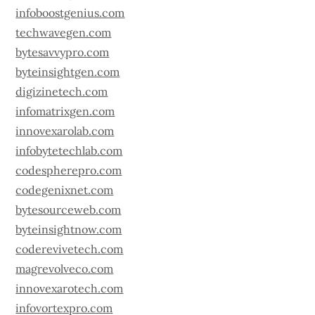
infoboostgenius.com
techwavegen.com
bytesavvypro.com
byteinsightgen.com
digizinetech.com
infomatrixgen.com
innovexarolab.com
infobytetechlab.com
codespherepro.com
codegenixnet.com
bytesourceweb.com
byteinsightnow.com
coderevivetech.com
magrevolveco.com
innovexarotech.com
infovortexpro.com