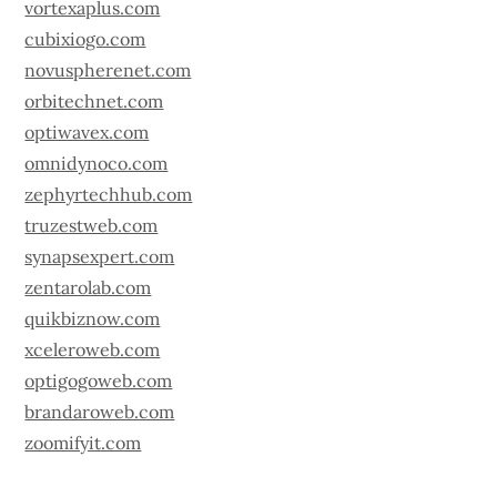
vortexaplus.com
cubixiogo.com
novuspherenet.com
orbitechnet.com
optiwavex.com
omnidynoco.com
zephyrtechhub.com
truzestweb.com
synapsexpert.com
zentarolab.com
quikbiznow.com
xceleroweb.com
optigogoweb.com
brandaroweb.com
zoomifyit.com