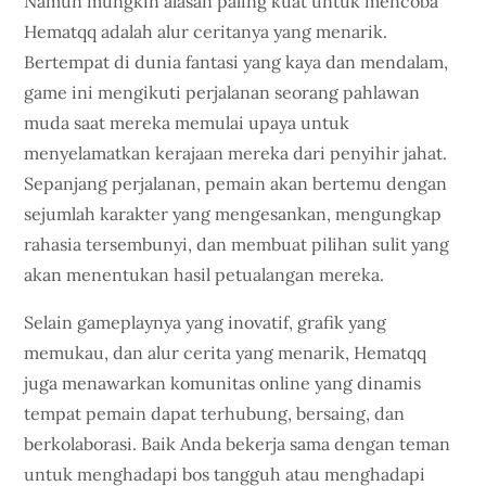
Namun mungkin alasan paling kuat untuk mencoba
Hematqq adalah alur ceritanya yang menarik.
Bertempat di dunia fantasi yang kaya dan mendalam,
game ini mengikuti perjalanan seorang pahlawan
muda saat mereka memulai upaya untuk
menyelamatkan kerajaan mereka dari penyihir jahat.
Sepanjang perjalanan, pemain akan bertemu dengan
sejumlah karakter yang mengesankan, mengungkap
rahasia tersembunyi, dan membuat pilihan sulit yang
akan menentukan hasil petualangan mereka.
Selain gameplaynya yang inovatif, grafik yang
memukau, dan alur cerita yang menarik, Hematqq
juga menawarkan komunitas online yang dinamis
tempat pemain dapat terhubung, bersaing, dan
berkolaborasi. Baik Anda bekerja sama dengan teman
untuk menghadapi bos tangguh atau menghadapi