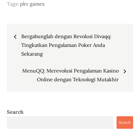
Tags:
pkv games
Post
Bergabunglah dengan Revolusi Divaqq:
navigation
Tingkatkan Pengalaman Poker Anda
Sekarang
MenuQQ: Merevolusi Pengalaman Kasino
Online dengan Teknologi Mutakhir
Search
Search