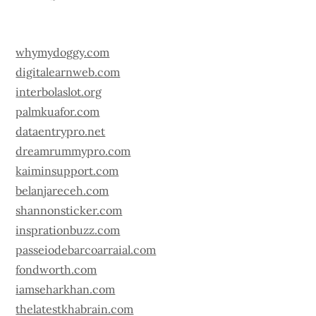
whymydoggy.com
digitalearnweb.com
interbolaslot.org
palmkuafor.com
dataentrypro.net
dreamrummypro.com
kaiminsupport.com
belanjareceh.com
shannonsticker.com
insprationbuzz.com
passeiodebarcoarraial.com
fondworth.com
iamseharkhan.com
thelatestkhabrain.com