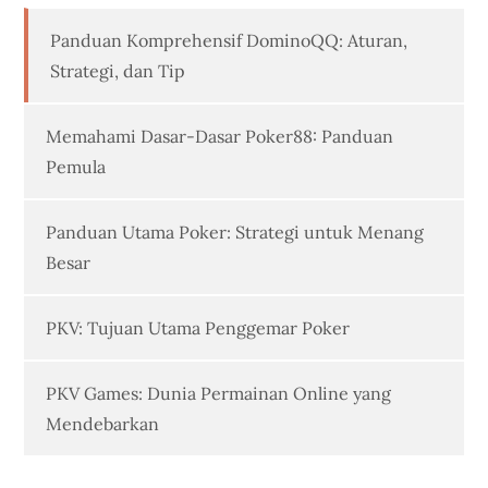
Panduan Komprehensif DominoQQ: Aturan,
Strategi, dan Tip
Memahami Dasar-Dasar Poker88: Panduan
Pemula
Panduan Utama Poker: Strategi untuk Menang
Besar
PKV: Tujuan Utama Penggemar Poker
PKV Games: Dunia Permainan Online yang
Mendebarkan