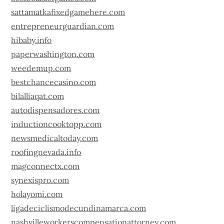
sattamatkafixedgamehere.com
entrepreneurguardian.com
hibaby.info
paperwashington.com
weedemup.com
bestchancecasino.com
bilalliaqat.com
autodispensadores.com
inductioncooktopp.com
newsmedicaltoday.com
roofingnevada.info
magconnectx.com
synexispro.com
holayomi.com
ligadeciclismodecundinamarca.com
nashvilleworkerscompensationattorney.com