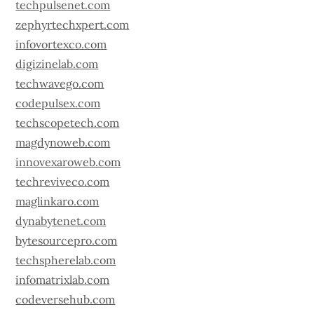
techpulsenet.com
zephyrtechxpert.com
infovortexco.com
digizinelab.com
techwavego.com
codepulsex.com
techscopetech.com
magdynoweb.com
innovexaroweb.com
techreviveco.com
maglinkaro.com
dynabytenet.com
bytesourcepro.com
techspherelab.com
infomatrixlab.com
codeversehub.com