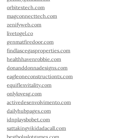
orbitextech.com
magconnecttech.com
zenifyweb.com
livetogel.co
genmatfiredoor.com
findlascegasproperties.com
healthhavenrobbie.com
donanddonnadesigns.com
eagleoneconstructiontx.com
equiflexvitality.com
onlylovesg.com
activedesenvolvimento.com
dailyhubpages.com
idnplaysbobet.com
sattakingvikidadacall.com
bestbolaslotgames.com