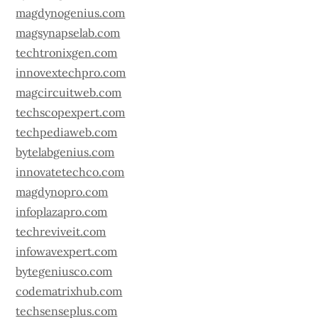
magdynogenius.com
magsynapselab.com
techtronixgen.com
innovextechpro.com
magcircuitweb.com
techscopexpert.com
techpediaweb.com
bytelabgenius.com
innovatetechco.com
magdynopro.com
infoplazapro.com
techreviveit.com
infowavexpert.com
bytegeniusco.com
codematrixhub.com
techsenseplus.com