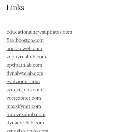
Links
educationalnewsupdates.com
flexiboostco.com
boostioweb.com
zephyrushub.com
optipathlab.com
dynabytelab.com
evolvionet.com
synexisplus.com
vortexonet.com
maxxifynet.com
innovexahub.com
dynacorelab.com
synexistechco.com