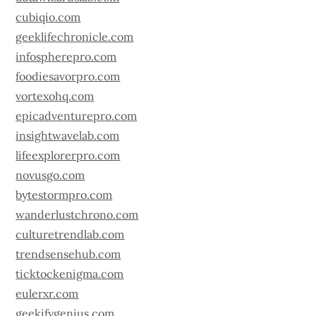
cubiqio.com
geeklifechronicle.com
infospherepro.com
foodiesavorpro.com
vortexohq.com
epicadventurepro.com
insightwavelab.com
lifeexplorerpro.com
novusgo.com
bytestormpro.com
wanderlustchrono.com
culturetrendlab.com
trendsensehub.com
ticktockenigma.com
eulerxr.com
geekifygenius.com