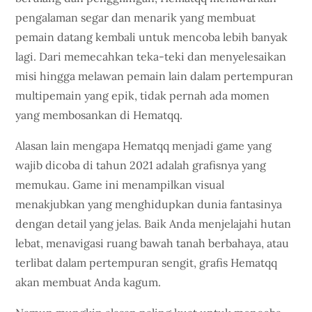
pengalaman segar dan menarik yang membuat
pemain datang kembali untuk mencoba lebih banyak
lagi. Dari memecahkan teka-teki dan menyelesaikan
misi hingga melawan pemain lain dalam pertempuran
multipemain yang epik, tidak pernah ada momen
yang membosankan di Hematqq.
Alasan lain mengapa Hematqq menjadi game yang
wajib dicoba di tahun 2021 adalah grafisnya yang
memukau. Game ini menampilkan visual
menakjubkan yang menghidupkan dunia fantasinya
dengan detail yang jelas. Baik Anda menjelajahi hutan
lebat, menavigasi ruang bawah tanah berbahaya, atau
terlibat dalam pertempuran sengit, grafis Hematqq
akan membuat Anda kagum.