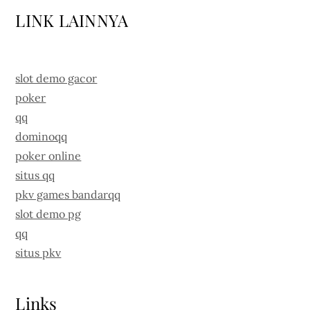
LINK LAINNYA
slot demo gacor
poker
qq
dominoqq
poker online
situs qq
pkv games bandarqq
slot demo pg
qq
situs pkv
Links