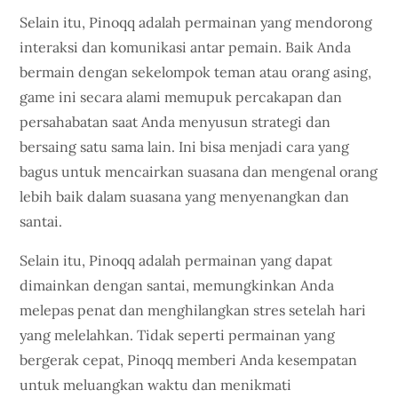
Selain itu, Pinoqq adalah permainan yang mendorong
interaksi dan komunikasi antar pemain. Baik Anda
bermain dengan sekelompok teman atau orang asing,
game ini secara alami memupuk percakapan dan
persahabatan saat Anda menyusun strategi dan
bersaing satu sama lain. Ini bisa menjadi cara yang
bagus untuk mencairkan suasana dan mengenal orang
lebih baik dalam suasana yang menyenangkan dan
santai.
Selain itu, Pinoqq adalah permainan yang dapat
dimainkan dengan santai, memungkinkan Anda
melepas penat dan menghilangkan stres setelah hari
yang melelahkan. Tidak seperti permainan yang
bergerak cepat, Pinoqq memberi Anda kesempatan
untuk meluangkan waktu dan menikmati