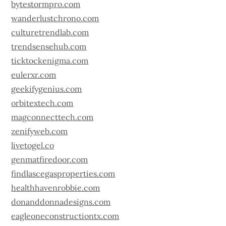
bytestormpro.com
wanderlustchrono.com
culturetrendlab.com
trendsensehub.com
ticktockenigma.com
eulerxr.com
geekifygenius.com
orbitextech.com
magconnecttech.com
zenifyweb.com
livetogel.co
genmatfiredoor.com
findlascegasproperties.com
healthhavenrobbie.com
donanddonnadesigns.com
eagleoneconstructiontx.com