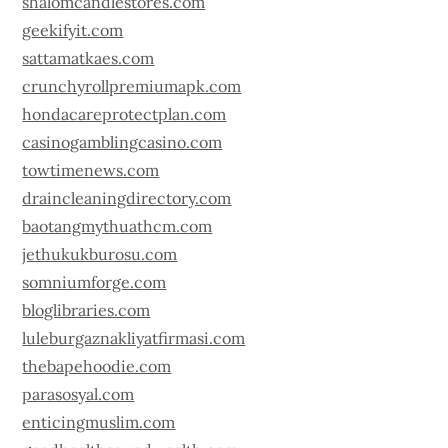
shalomcandlestores.com
geekifyit.com
sattamatkaes.com
crunchyrollpremiumapk.com
hondacareprotectplan.com
casinogamblingcasino.com
towtimenews.com
draincleaningdirectory.com
baotangmythuathcm.com
jethukukburosu.com
somniumforge.com
bloglibraries.com
luleburgaznakliyatfirmasi.com
thebapehoodie.com
parasosyal.com
enticingmuslim.com