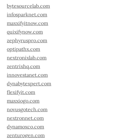
bytesourcelab.com
infosparknet.com
maxxifyitnow.com
quixifynow.com
zephyruspro.com
optipathx.com
nextronixlab.com
zentrixhq.com
innovestanet.com
dynabytexpert.com
flexifyit.com
maxxiogo.com
novusgotech.com
nextronnet.com
dynamoxco.com
zenturogen.com