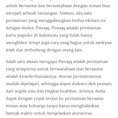
untuk bersantai dan bersosialisasi dengan teman bisa
menjadi sebuah tantangan. Namun, ada satu
permainan yang menggabungkan kedua elemen ini
dengan mulus: Pinoqq. Pinoqq adalah permainan
kartu populer di Indonesia yang tidak hanya
menghibur tetapi juga cara yang bagus untuk melepas
lelah dan terhubung dengan orang lain.
Salah satu alasan mengapa Pinoqq adalah permainan
yang sempurna untuk bersosialisasi dan bersantai
adalah kesederhanaannya. Aturan permainannya
mudah dipelajari, sehingga dapat diakses oleh pemain
dari segala usia dan tingkat keahlian. Artinya, Anda
dapat dengan cepat terjun ke permainan bersama
teman atau keluarga tanpa harus menghabiskan
banyak waktu untuk menjelaskan aturannya.