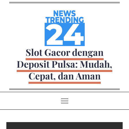
Skip
to
content
Slot Gacor dengan
Deposit Pulsa: Mudah,
Cepat, dan Aman