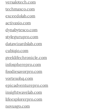
versalotech.com
techmaxco.com
exceedolab.com
activaxio.com
dynabytesco.com
stylegurupro.com
datawizardslab.com
cubiqio.com
geeklifechronicle.com
infospherepro.com
foodiesavorpro.com
vortexohq.com
epicadventurepro.com
insightwavelab.com
lifeexplorerpro.com
novusgo.com