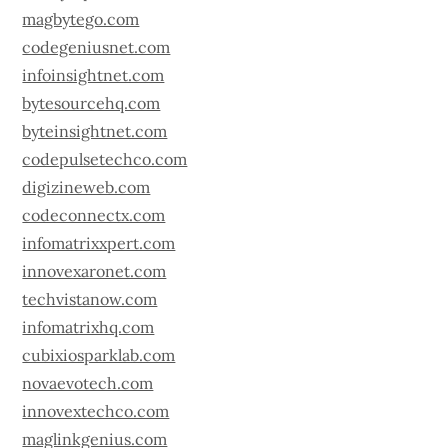
magbytego.com
codegeniusnet.com
infoinsightnet.com
bytesourcehq.com
byteinsightnet.com
codepulsetechco.com
digizineweb.com
codeconnectx.com
infomatrixxpert.com
innovexaronet.com
techvistanow.com
infomatrixhq.com
cubixiosparklab.com
novaevotech.com
innovextechco.com
maglinkgenius.com