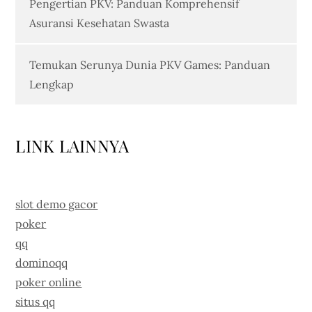
Pengertian PKV: Panduan Komprehensif
Asuransi Kesehatan Swasta
Temukan Serunya Dunia PKV Games: Panduan
Lengkap
LINK LAINNYA
slot demo gacor
poker
qq
dominoqq
poker online
situs qq