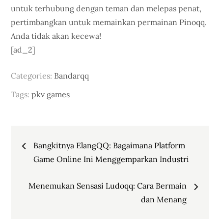
untuk terhubung dengan teman dan melepas penat,
pertimbangkan untuk memainkan permainan Pinoqq.
Anda tidak akan kecewa!
[ad_2]
Categories:
Bandarqq
Tags:
pkv games
Post
Bangkitnya ElangQQ: Bagaimana Platform
navigation
Game Online Ini Menggemparkan Industri
Menemukan Sensasi Ludoqq: Cara Bermain
dan Menang