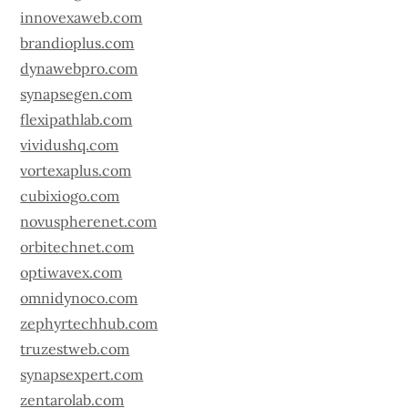
innovexaweb.com
brandioplus.com
dynawebpro.com
synapsegen.com
flexipathlab.com
vividushq.com
vortexaplus.com
cubixiogo.com
novuspherenet.com
orbitechnet.com
optiwavex.com
omnidynoco.com
zephyrtechhub.com
truzestweb.com
synapsexpert.com
zentarolab.com