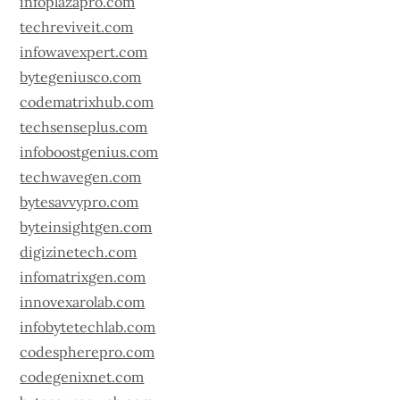
infoplazapro.com
techreviveit.com
infowavexpert.com
bytegeniusco.com
codematrixhub.com
techsenseplus.com
infoboostgenius.com
techwavegen.com
bytesavvypro.com
byteinsightgen.com
digizinetech.com
infomatrixgen.com
innovexarolab.com
infobytetechlab.com
codespherepro.com
codegenixnet.com