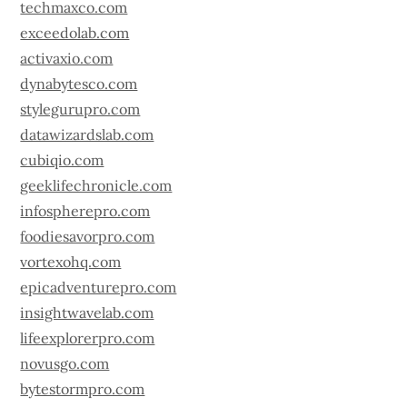
techmaxco.com
exceedolab.com
activaxio.com
dynabytesco.com
stylegurupro.com
datawizardslab.com
cubiqio.com
geeklifechronicle.com
infospherepro.com
foodiesavorpro.com
vortexohq.com
epicadventurepro.com
insightwavelab.com
lifeexplorerpro.com
novusgo.com
bytestormpro.com