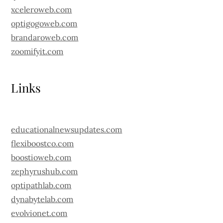
xceleroweb.com
optigogoweb.com
brandaroweb.com
zoomifyit.com
Links
educationalnewsupdates.com
flexiboostco.com
boostioweb.com
zephyrushub.com
optipathlab.com
dynabytelab.com
evolvionet.com