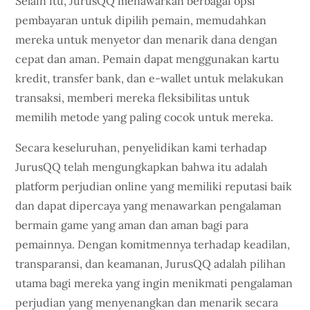
Selain itu, JurusQQ menawarkan berbagai opsi
pembayaran untuk dipilih pemain, memudahkan
mereka untuk menyetor dan menarik dana dengan
cepat dan aman. Pemain dapat menggunakan kartu
kredit, transfer bank, dan e-wallet untuk melakukan
transaksi, memberi mereka fleksibilitas untuk
memilih metode yang paling cocok untuk mereka.
Secara keseluruhan, penyelidikan kami terhadap
JurusQQ telah mengungkapkan bahwa itu adalah
platform perjudian online yang memiliki reputasi baik
dan dapat dipercaya yang menawarkan pengalaman
bermain game yang aman dan aman bagi para
pemainnya. Dengan komitmennya terhadap keadilan,
transparansi, dan keamanan, JurusQQ adalah pilihan
utama bagi mereka yang ingin menikmati pengalaman
perjudian yang menyenangkan dan menarik secara