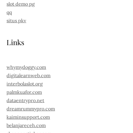
slot demo pg
qq
situs pkv
Links
whymydoggy.com
digitalearnweb.com
interbolaslot.org
palmkuafor.com
dataentrypro.net
dreamrummypro.com
kaiminsupport.com
belanjareceh.com