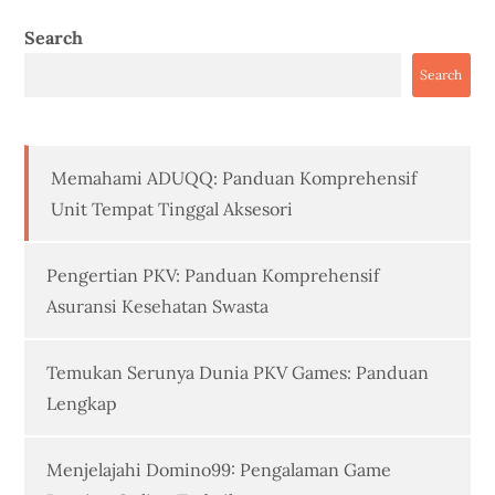
Search
Search
Memahami ADUQQ: Panduan Komprehensif
Unit Tempat Tinggal Aksesori
Pengertian PKV: Panduan Komprehensif
Asuransi Kesehatan Swasta
Temukan Serunya Dunia PKV Games: Panduan
Lengkap
Menjelajahi Domino99: Pengalaman Game