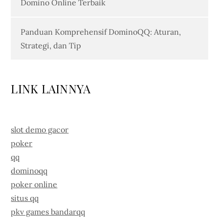
Domino Online Terbaik
Panduan Komprehensif DominoQQ: Aturan,
Strategi, dan Tip
LINK LAINNYA
slot demo gacor
poker
qq
dominoqq
poker online
situs qq
pkv games bandarqq