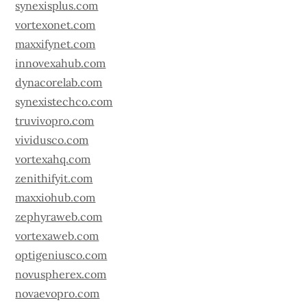
synexisplus.com
vortexonet.com
maxxifynet.com
innovexahub.com
dynacorelab.com
synexistechco.com
truvivopro.com
vividusco.com
vortexahq.com
zenithifyit.com
maxxiohub.com
zephyraweb.com
vortexaweb.com
optigeniusco.com
novuspherex.com
novaevopro.com