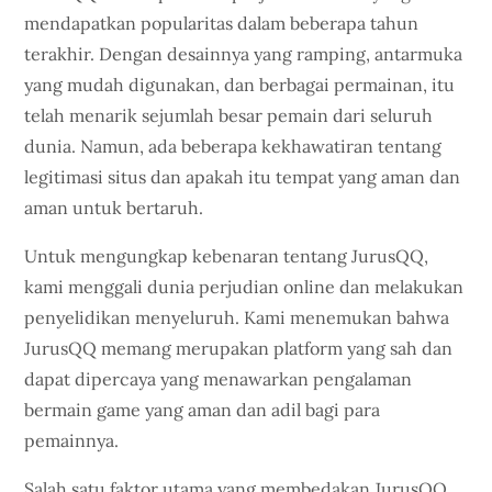
mendapatkan popularitas dalam beberapa tahun
terakhir. Dengan desainnya yang ramping, antarmuka
yang mudah digunakan, dan berbagai permainan, itu
telah menarik sejumlah besar pemain dari seluruh
dunia. Namun, ada beberapa kekhawatiran tentang
legitimasi situs dan apakah itu tempat yang aman dan
aman untuk bertaruh.
Untuk mengungkap kebenaran tentang JurusQQ,
kami menggali dunia perjudian online dan melakukan
penyelidikan menyeluruh. Kami menemukan bahwa
JurusQQ memang merupakan platform yang sah dan
dapat dipercaya yang menawarkan pengalaman
bermain game yang aman dan adil bagi para
pemainnya.
Salah satu faktor utama yang membedakan JurusQQ