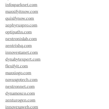
infosparknet.com
maxxifyitnow.com
quixifynow.com
zephyruspro.com
optipathx.com
nextronixlab.com
zentrixhq.com
innovestanet.com
dynabytexpert.com
flexifyit.com
maxxiogo.com
novusgotech.com
nextronnet.com
dynamoxco.com
zenturogen.com
innovexaweb.com