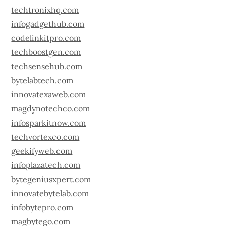
techtronixhq.com
infogadgethub.com
codelinkitpro.com
techboostgen.com
techsensehub.com
bytelabtech.com
innovatexaweb.com
magdynotechco.com
infosparkitnow.com
techvortexco.com
geekifyweb.com
infoplazatech.com
bytegeniusxpert.com
innovatebytelab.com
infobytepro.com
magbytego.com