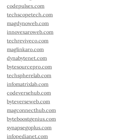
codepulsex.com
techscopetech.com
magdynoweb.com
innovexaroweb.com
techreviveco.com
maglinkaro.com
dynabytenet.com
bytesourcepro.com
techspherelab.com
infomatrixlab.com
codeversehub.com
byteverseweb.com
magconnecthub.com
byteboostgenius.com
synapsegoplus.com
infopedianet.com