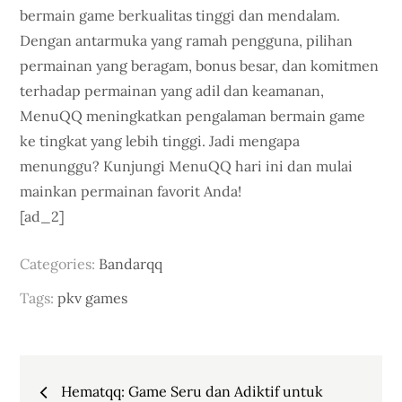
bermain game berkualitas tinggi dan mendalam.
Dengan antarmuka yang ramah pengguna, pilihan
permainan yang beragam, bonus besar, dan komitmen
terhadap permainan yang adil dan keamanan,
MenuQQ meningkatkan pengalaman bermain game
ke tingkat yang lebih tinggi. Jadi mengapa
menunggu? Kunjungi MenuQQ hari ini dan mulai
mainkan permainan favorit Anda!
[ad_2]
Categories:
Bandarqq
Tags:
pkv games
Post
Hematqq: Game Seru dan Adiktif untuk