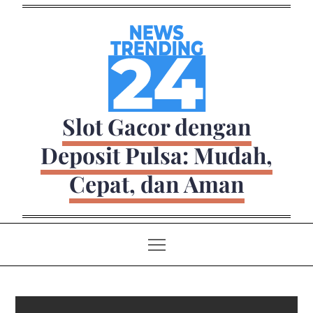
Skip
to
content
Slot Gacor dengan
Deposit Pulsa: Mudah,
Cepat, dan Aman