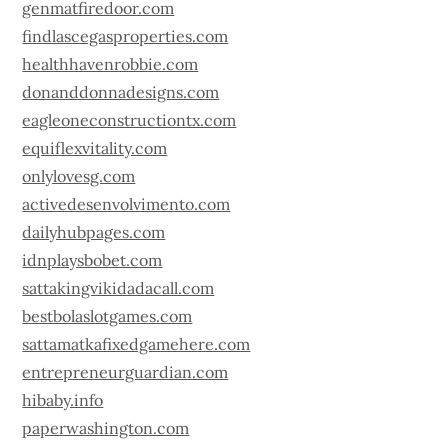
genmatfiredoor.com
findlascegasproperties.com
healthhavenrobbie.com
donanddonnadesigns.com
eagleoneconstructiontx.com
equiflexvitality.com
onlylovesg.com
activedesenvolvimento.com
dailyhubpages.com
idnplaysbobet.com
sattakingvikidadacall.com
bestbolaslotgames.com
sattamatkafixedgamehere.com
entrepreneurguardian.com
hibaby.info
paperwashington.com