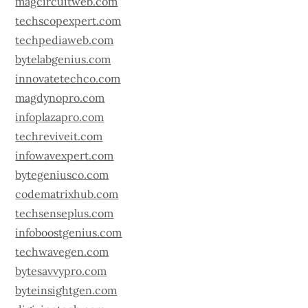
magcircuitweb.com
techscopexpert.com
techpediaweb.com
bytelabgenius.com
innovatetechco.com
magdynopro.com
infoplazapro.com
techreviveit.com
infowavexpert.com
bytegeniusco.com
codematrixhub.com
techsenseplus.com
infoboostgenius.com
techwavegen.com
bytesavvypro.com
byteinsightgen.com