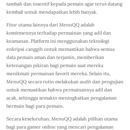
tambah dan insentif kepada pemain agar terus datang
kembali untuk mendapatkan lebih banyak.
Fitur utama lainnya dari MenuQQ adalah
komitmennya terhadap permainan yang adil dan
keamanan. Platform ini menggunakan teknologi
enkripsi canggih untuk memastikan bahwa semua
data pemain aman dan terjamin, memberikan
ketenangan pikiran bagi pemain saat mereka
menikmati permainan favorit mereka. Selain itu,
MenuQQ secara rutin melakukan audit dan pengujian
untuk memastikan bahwa permainannya adil dan
acak, sehingga semakin meningkatkan pengalaman
bermain bagi para pemain.
Secara keseluruhan, MenuQQ adalah pilihan utama
bagi para gamer online yang mencari pengalaman