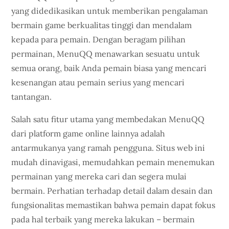
yang didedikasikan untuk memberikan pengalaman
bermain game berkualitas tinggi dan mendalam
kepada para pemain. Dengan beragam pilihan
permainan, MenuQQ menawarkan sesuatu untuk
semua orang, baik Anda pemain biasa yang mencari
kesenangan atau pemain serius yang mencari
tantangan.
Salah satu fitur utama yang membedakan MenuQQ
dari platform game online lainnya adalah
antarmukanya yang ramah pengguna. Situs web ini
mudah dinavigasi, memudahkan pemain menemukan
permainan yang mereka cari dan segera mulai
bermain. Perhatian terhadap detail dalam desain dan
fungsionalitas memastikan bahwa pemain dapat fokus
pada hal terbaik yang mereka lakukan – bermain