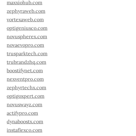
maxxiohub.com
zephyraweb.com
vortexaweb.com
optigeniusco.com
novuspherex.com
novaevopro.com
trusparktech.com
trubrandzhq.com
boostifynet.com
nexventpro.com
zephyrtechx.com
optigoxpert.com
novuswayz.com
actifypro.com
dynaboostx.com
instaflexco.com