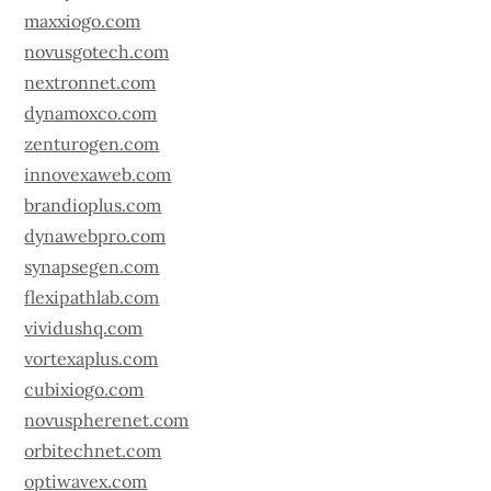
maxxiogo.com
novusgotech.com
nextronnet.com
dynamoxco.com
zenturogen.com
innovexaweb.com
brandioplus.com
dynawebpro.com
synapsegen.com
flexipathlab.com
vividushq.com
vortexaplus.com
cubixiogo.com
novuspherenet.com
orbitechnet.com
optiwavex.com