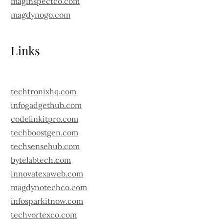
maginspectco.com
magdynogo.com
Links
techtronixhq.com
infogadgethub.com
codelinkitpro.com
techboostgen.com
techsensehub.com
bytelabtech.com
innovatexaweb.com
magdynotechco.com
infosparkitnow.com
techvortexco.com