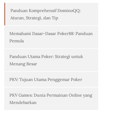
Panduan Komprehensif DominoQQ:
Aturan, Strategi, dan Tip
Memahami Dasar-Dasar Poker88: Panduan
Pemula
Panduan Utama Poker: Strategi untuk
Menang Besar
PKV: Tujuan Utama Penggemar Poker
PKV Games: Dunia Permainan Online yang
Mendebarkan