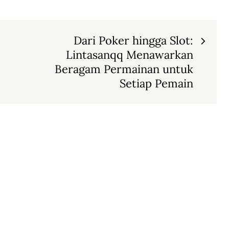
Dari Poker hingga Slot:
Lintasanqq Menawarkan
Beragam Permainan untuk
Setiap Pemain