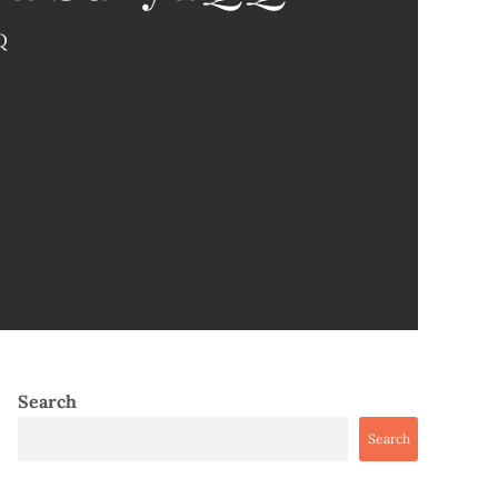
Q
Search
Search