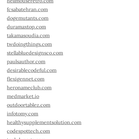
hellmouseretro.com
fcsabatehran.com
dogemutants.com
duramaxtop.com
takamasoudia.com
twdoingthings.com
stellabluedesignsco.com
paulsauthor.com
desirablecodeful.com
flexigennet.com
heronameclub.com
medmarket.io
outdoortablez.com
infotomy.com
healthysupplementsolution.com
codespottech.com