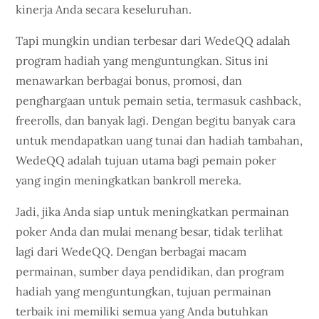
kinerja Anda secara keseluruhan.
Tapi mungkin undian terbesar dari WedeQQ adalah
program hadiah yang menguntungkan. Situs ini
menawarkan berbagai bonus, promosi, dan
penghargaan untuk pemain setia, termasuk cashback,
freerolls, dan banyak lagi. Dengan begitu banyak cara
untuk mendapatkan uang tunai dan hadiah tambahan,
WedeQQ adalah tujuan utama bagi pemain poker
yang ingin meningkatkan bankroll mereka.
Jadi, jika Anda siap untuk meningkatkan permainan
poker Anda dan mulai menang besar, tidak terlihat
lagi dari WedeQQ. Dengan berbagai macam
permainan, sumber daya pendidikan, dan program
hadiah yang menguntungkan, tujuan permainan
terbaik ini memiliki semua yang Anda butuhkan