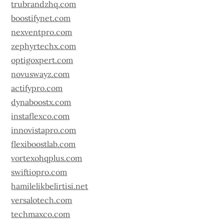
trubrandzhq.com
boostifynet.com
nexventpro.com
zephyrtechx.com
optigoxpert.com
novuswayz.com
actifypro.com
dynaboostx.com
instaflexco.com
innovistapro.com
flexiboostlab.com
vortexohqplus.com
swiftiopro.com
hamilelikbelirtisi.net
versalotech.com
techmaxco.com