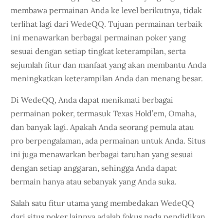
membawa permainan Anda ke level berikutnya, tidak
terlihat lagi dari WedeQQ. Tujuan permainan terbaik
ini menawarkan berbagai permainan poker yang
sesuai dengan setiap tingkat keterampilan, serta
sejumlah fitur dan manfaat yang akan membantu Anda
meningkatkan keterampilan Anda dan menang besar.
Di WedeQQ, Anda dapat menikmati berbagai
permainan poker, termasuk Texas Hold’em, Omaha,
dan banyak lagi. Apakah Anda seorang pemula atau
pro berpengalaman, ada permainan untuk Anda. Situs
ini juga menawarkan berbagai taruhan yang sesuai
dengan setiap anggaran, sehingga Anda dapat
bermain hanya atau sebanyak yang Anda suka.
Salah satu fitur utama yang membedakan WedeQQ
dari situs poker lainnya adalah fokus pada pendidikan