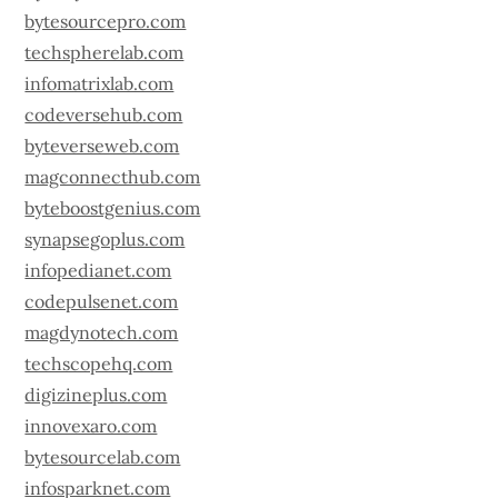
bytesourcepro.com
techspherelab.com
infomatrixlab.com
codeversehub.com
byteverseweb.com
magconnecthub.com
byteboostgenius.com
synapsegoplus.com
infopedianet.com
codepulsenet.com
magdynotech.com
techscopehq.com
digizineplus.com
innovexaro.com
bytesourcelab.com
infosparknet.com