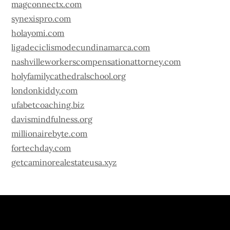
magconnectx.com
synexispro.com
holayomi.com
ligadeciclismodecundinamarca.com
nashvilleworkerscompensationattorney.com
holyfamilycathedralschool.org
londonkiddy.com
ufabetcoaching.biz
davismindfulness.org
millionairebyte.com
fortechday.com
getcaminorealestateusa.xyz