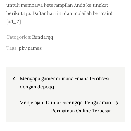
untuk membawa keterampilan Anda ke tingkat
berikutnya. Daftar hari ini dan mulailah bermain!
[ad_2]
Categories:
Bandarqq
Tags:
pkv games
Post
Mengapa gamer di mana -mana terobsesi
navigation
dengan depoqq
Menjelajahi Dunia Gocengqq: Pengalaman
Permainan Online Terbesar