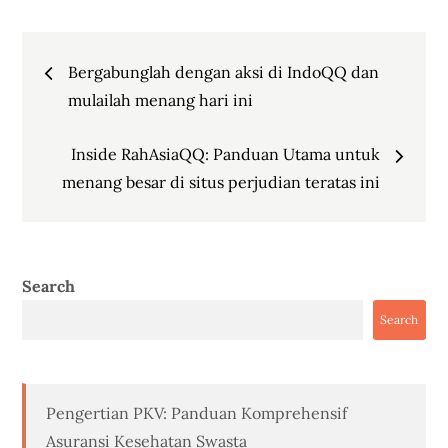
Post
Bergabunglah dengan aksi di IndoQQ dan
navigation
mulailah menang hari ini
Inside RahAsiaQQ: Panduan Utama untuk
menang besar di situs perjudian teratas ini
Search
Search
Pengertian PKV: Panduan Komprehensif
Asuransi Kesehatan Swasta