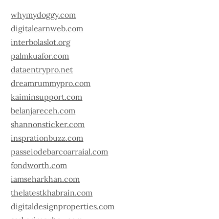
whymydoggy.com
digitalearnweb.com
interbolaslot.org
palmkuafor.com
dataentrypro.net
dreamrummypro.com
kaiminsupport.com
belanjareceh.com
shannonsticker.com
insprationbuzz.com
passeiodebarcoarraial.com
fondworth.com
iamseharkhan.com
thelatestkhabrain.com
digitaldesignproperties.com