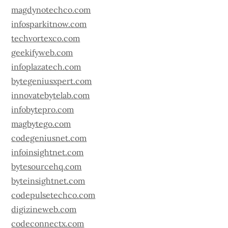
magdynotechco.com
infosparkitnow.com
techvortexco.com
geekifyweb.com
infoplazatech.com
bytegeniusxpert.com
innovatebytelab.com
infobytepro.com
magbytego.com
codegeniusnet.com
infoinsightnet.com
bytesourcehq.com
byteinsightnet.com
codepulsetechco.com
digizineweb.com
codeconnectx.com