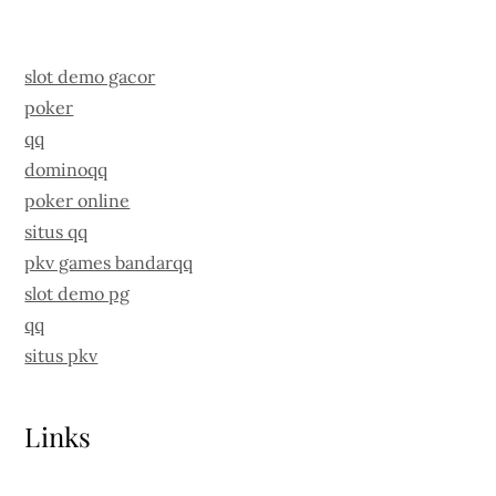
slot demo gacor
poker
qq
dominoqq
poker online
situs qq
pkv games bandarqq
slot demo pg
qq
situs pkv
Links