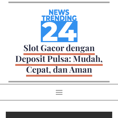
Skip
to
content
Slot Gacor dengan
Deposit Pulsa: Mudah,
Cepat, dan Aman