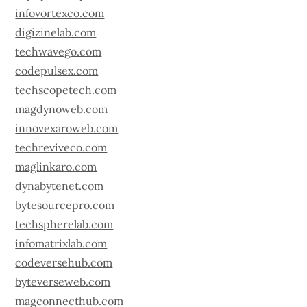
infovortexco.com
digizinelab.com
techwavego.com
codepulsex.com
techscopetech.com
magdynoweb.com
innovexaroweb.com
techreviveco.com
maglinkaro.com
dynabytenet.com
bytesourcepro.com
techspherelab.com
infomatrixlab.com
codeversehub.com
byteverseweb.com
magconnecthub.com