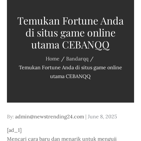
Temukan Fortune Anda
di situs game online
utama CEBANQQ
Home
Bandarqq
Temukan Fortune Anda di situs game online
utama CEBANQQ
Posted
By:
admin@newstrending24.com
June 8, 2025
on
[ad_1]
Mencari cara baru dan menarik untuk menguji