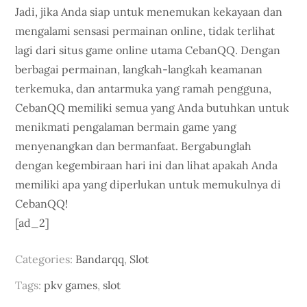
Jadi, jika Anda siap untuk menemukan kekayaan dan
mengalami sensasi permainan online, tidak terlihat
lagi dari situs game online utama CebanQQ. Dengan
berbagai permainan, langkah-langkah keamanan
terkemuka, dan antarmuka yang ramah pengguna,
CebanQQ memiliki semua yang Anda butuhkan untuk
menikmati pengalaman bermain game yang
menyenangkan dan bermanfaat. Bergabunglah
dengan kegembiraan hari ini dan lihat apakah Anda
memiliki apa yang diperlukan untuk memukulnya di
CebanQQ!
[ad_2]
Categories:
Bandarqq
,
Slot
Tags:
pkv games
,
slot