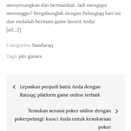
menyenangkan dan bermanfaat. Jadi mengapa
menunggu? Bergabunglah dengan Pelangiqq hari ini
dan mulailah bermain game favorit Anda!
[ad_2]
Categories:
Bandarqq
Tags:
pkv games
Post
Lepaskan penjudi batin Anda dengan
navigation
Ratuqq: platform game online terbaik
Temukan sensasi poker online dengan
pokerpelangi: kunci Anda untuk kesuksesan
poker