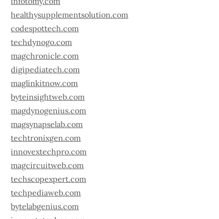
infotomy.com
healthysupplementsolution.com
codespottech.com
techdynogo.com
magchronicle.com
digipediatech.com
maglinkitnow.com
byteinsightweb.com
magdynogenius.com
magsynapselab.com
techtronixgen.com
innovextechpro.com
magcircuitweb.com
techscopexpert.com
techpediaweb.com
bytelabgenius.com