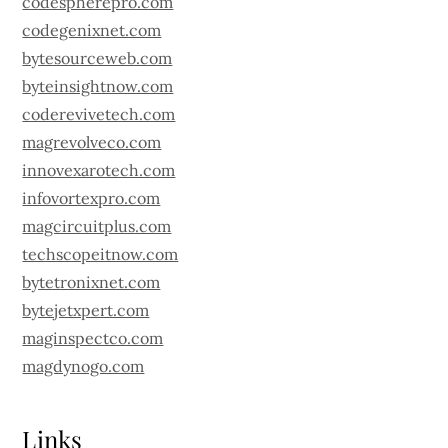
codespherepro.com
codegenixnet.com
bytesourceweb.com
byteinsightnow.com
coderevivetech.com
magrevolveco.com
innovexarotech.com
infovortexpro.com
magcircuitplus.com
techscopeitnow.com
bytetronixnet.com
bytejetxpert.com
maginspectco.com
magdynogo.com
Links