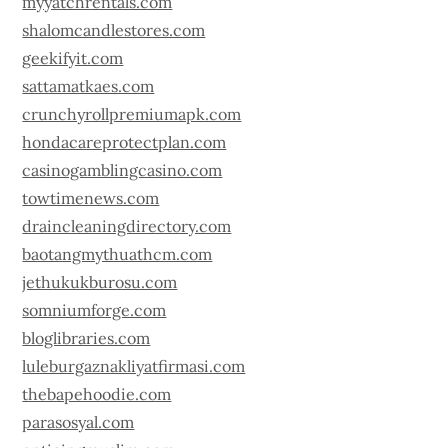
myyatchrentals.com
shalomcandlestores.com
geekifyit.com
sattamatkaes.com
crunchyrollpremiumapk.com
hondacareprotectplan.com
casinogamblingcasino.com
towtimenews.com
draincleaningdirectory.com
baotangmythuathcm.com
jethukukburosu.com
somniumforge.com
bloglibraries.com
luleburgaznakliyatfirmasi.com
thebapehoodie.com
parasosyal.com