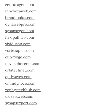
zenturogen.com
innovexaweb.com
brandioplus.com
dynawebpro.com
synapsegen.com
flexipathlab.com
vividushq.com
vortexaplus.com
cubixiogo.com
novuspherenet.com
orbitechnet.com
optiwavex.com
omnidynoco.com
zephyrtechhub.com
truzestweb.com
synapsexpert.com