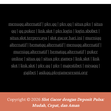
menuqq alternatif
|
pkv qq
|
pkv qq
|
situs pkv
|
situs
qq
|
qq poker
|
link slot
|
pkv login
|
login sbobet
|
situs slot terpercaya
|
slot gacor hari ini
|
murniqq
alternatif
|
hematqq alternatif
|
menuqq alternatif
|
murniqq alternatif
|
hematqq alternatif
|
poker
online
|
situs qq
|
situs pkv games
|
link slot
|
link
slot
|
link slot
|
pkv qq
|
pkv
|
majestibet
|
miyaqq
|
gajibet
|
asikqq.pkvgamesresmi.org
Copyright © 2026
Slot Gacor dengan Deposit Pulsa:
Mudah, Cepat, dan Aman