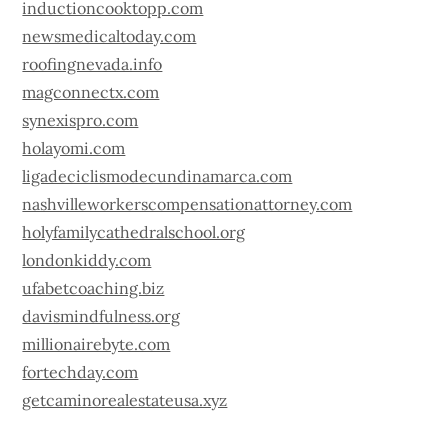
inductioncooktopp.com
newsmedicaltoday.com
roofingnevada.info
magconnectx.com
synexispro.com
holayomi.com
ligadeciclismodecundinamarca.com
nashvilleworkerscompensationattorney.com
holyfamilycathedralschool.org
londonkiddy.com
ufabetcoaching.biz
davismindfulness.org
millionairebyte.com
fortechday.com
getcaminorealestateusa.xyz