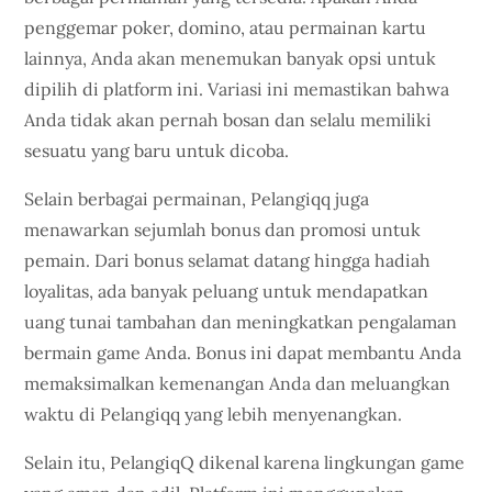
penggemar poker, domino, atau permainan kartu
lainnya, Anda akan menemukan banyak opsi untuk
dipilih di platform ini. Variasi ini memastikan bahwa
Anda tidak akan pernah bosan dan selalu memiliki
sesuatu yang baru untuk dicoba.
Selain berbagai permainan, Pelangiqq juga
menawarkan sejumlah bonus dan promosi untuk
pemain. Dari bonus selamat datang hingga hadiah
loyalitas, ada banyak peluang untuk mendapatkan
uang tunai tambahan dan meningkatkan pengalaman
bermain game Anda. Bonus ini dapat membantu Anda
memaksimalkan kemenangan Anda dan meluangkan
waktu di Pelangiqq yang lebih menyenangkan.
Selain itu, PelangiqQ dikenal karena lingkungan game