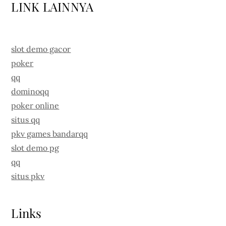
LINK LAINNYA
slot demo gacor
poker
qq
dominoqq
poker online
situs qq
pkv games bandarqq
slot demo pg
qq
situs pkv
Links