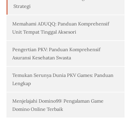
Strategi
Memahami ADUQQ: Panduan Komprehensif
Unit Tempat Tinggal Aksesori
Pengertian PKV: Panduan Komprehensif
Asuransi Kesehatan Swasta
Temukan Serunya Dunia PKV Games: Panduan
Lengkap
Menjelajahi Domino99: Pengalaman Game
Domino Online Terbaik