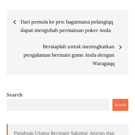
Post
Dari pemula ke pro: bagaimana pelangiqq
navigation
dapat mengubah permainan poker Anda
Bersiaplah untuk meningkatkan
pengalaman bermain game Anda dengan
Waragaqq
Search
Search
Panduan Utama Bermain Sakong: Aturan dan