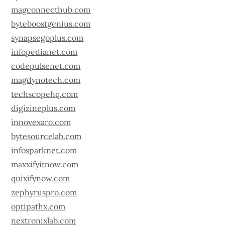
magconnecthub.com
byteboostgenius.com
synapsegoplus.com
infopedianet.com
codepulsenet.com
magdynotech.com
techscopehq.com
digizineplus.com
innovexaro.com
bytesourcelab.com
infosparknet.com
maxxifyitnow.com
quixifynow.com
zephyruspro.com
optipathx.com
nextronixlab.com