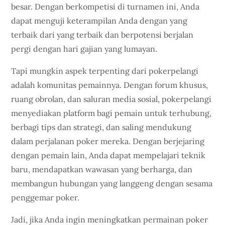
besar. Dengan berkompetisi di turnamen ini, Anda
dapat menguji keterampilan Anda dengan yang
terbaik dari yang terbaik dan berpotensi berjalan
pergi dengan hari gajian yang lumayan.
Tapi mungkin aspek terpenting dari pokerpelangi
adalah komunitas pemainnya. Dengan forum khusus,
ruang obrolan, dan saluran media sosial, pokerpelangi
menyediakan platform bagi pemain untuk terhubung,
berbagi tips dan strategi, dan saling mendukung
dalam perjalanan poker mereka. Dengan berjejaring
dengan pemain lain, Anda dapat mempelajari teknik
baru, mendapatkan wawasan yang berharga, dan
membangun hubungan yang langgeng dengan sesama
penggemar poker.
Jadi, jika Anda ingin meningkatkan permainan poker