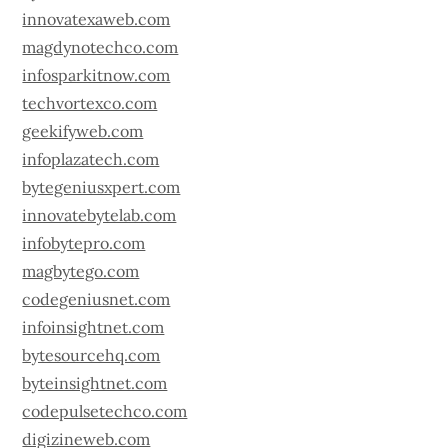
innovatexaweb.com
magdynotechco.com
infosparkitnow.com
techvortexco.com
geekifyweb.com
infoplazatech.com
bytegeniusxpert.com
innovatebytelab.com
infobytepro.com
magbytego.com
codegeniusnet.com
infoinsightnet.com
bytesourcehq.com
byteinsightnet.com
codepulsetechco.com
digizineweb.com