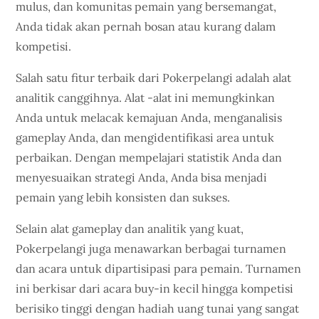
mulus, dan komunitas pemain yang bersemangat,
Anda tidak akan pernah bosan atau kurang dalam
kompetisi.
Salah satu fitur terbaik dari Pokerpelangi adalah alat
analitik canggihnya. Alat -alat ini memungkinkan
Anda untuk melacak kemajuan Anda, menganalisis
gameplay Anda, dan mengidentifikasi area untuk
perbaikan. Dengan mempelajari statistik Anda dan
menyesuaikan strategi Anda, Anda bisa menjadi
pemain yang lebih konsisten dan sukses.
Selain alat gameplay dan analitik yang kuat,
Pokerpelangi juga menawarkan berbagai turnamen
dan acara untuk dipartisipasi para pemain. Turnamen
ini berkisar dari acara buy-in kecil hingga kompetisi
berisiko tinggi dengan hadiah uang tunai yang sangat