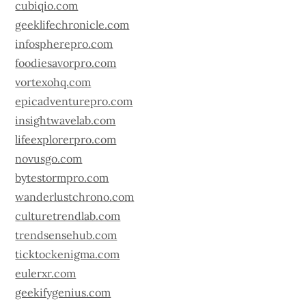
cubiqio.com
geeklifechronicle.com
infospherepro.com
foodiesavorpro.com
vortexohq.com
epicadventurepro.com
insightwavelab.com
lifeexplorerpro.com
novusgo.com
bytestormpro.com
wanderlustchrono.com
culturetrendlab.com
trendsensehub.com
ticktockenigma.com
eulerxr.com
geekifygenius.com