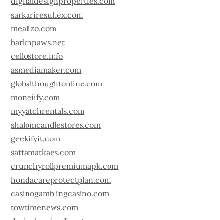
digitaldesignproperties.com
sarkariresultex.com
mealizo.com
barknpaws.net
cellostore.info
asmediamaker.com
globalthoughtonline.com
moneiify.com
myyatchrentals.com
shalomcandlestores.com
geekifyit.com
sattamatkaes.com
crunchyrollpremiumapk.com
hondacareprotectplan.com
casinogamblingcasino.com
towtimenews.com