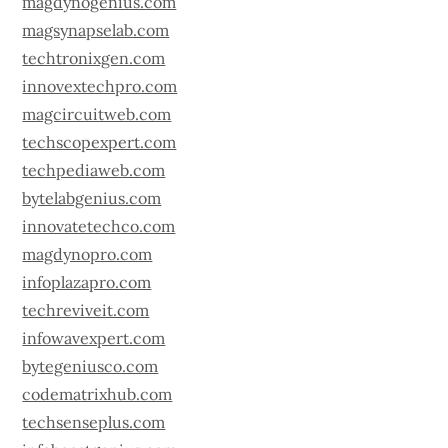
magdynogenius.com
magsynapselab.com
techtronixgen.com
innovextechpro.com
magcircuitweb.com
techscopexpert.com
techpediaweb.com
bytelabgenius.com
innovatetechco.com
magdynopro.com
infoplazapro.com
techreviveit.com
infowavexpert.com
bytegeniusco.com
codematrixhub.com
techsenseplus.com