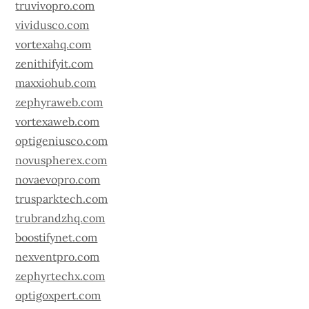
truvivopro.com
vividusco.com
vortexahq.com
zenithifyit.com
maxxiohub.com
zephyraweb.com
vortexaweb.com
optigeniusco.com
novuspherex.com
novaevopro.com
trusparktech.com
trubrandzhq.com
boostifynet.com
nexventpro.com
zephyrtechx.com
optigoxpert.com