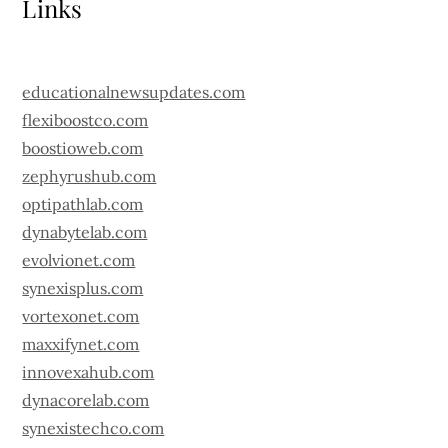
Links
educationalnewsupdates.com
flexiboostco.com
boostioweb.com
zephyrushub.com
optipathlab.com
dynabytelab.com
evolvionet.com
synexisplus.com
vortexonet.com
maxxifynet.com
innovexahub.com
dynacorelab.com
synexistechco.com