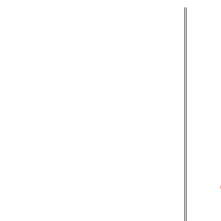
Skip
to
content