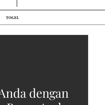
TOGEL
 Anda dengan