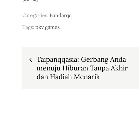
Categories:
Bandarqq
Tags:
pkv games
Post
Taipanqqasia: Gerbang Anda
menuju Hiburan Tanpa Akhir
navigation
dan Hadiah Menarik