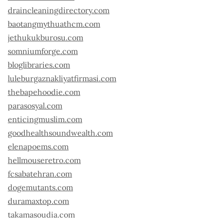
draincleaningdirectory.com
baotangmythuathcm.com
jethukukburosu.com
somniumforge.com
bloglibraries.com
luleburgaznakliyatfirmasi.com
thebapehoodie.com
parasosyal.com
enticingmuslim.com
goodhealthsoundwealth.com
elenapoems.com
hellmouseretro.com
fcsabatehran.com
dogemutants.com
duramaxtop.com
takamasoudia.com