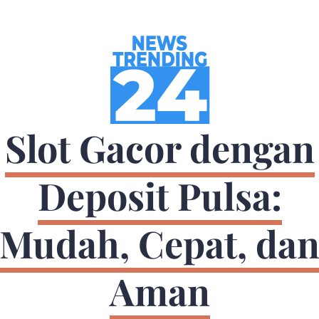
Slot Gacor dengan
Deposit Pulsa:
Mudah, Cepat, da
Aman