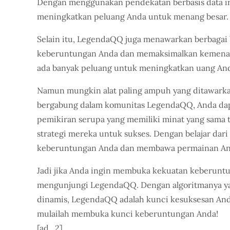
Dengan menggunakan pendekatan berbasis data in
meningkatkan peluang Anda untuk menang besar.
Selain itu, LegendaQQ juga menawarkan berbagai
keberuntungan Anda dan memaksimalkan kemenang
ada banyak peluang untuk meningkatkan uang And
Namun mungkin alat paling ampuh yang ditawark
bergabung dalam komunitas LegendaQQ, Anda dap
pemikiran serupa yang memiliki minat yang sama t
strategi mereka untuk sukses. Dengan belajar dar
keberuntungan Anda dan membawa permainan Anda
Jadi jika Anda ingin membuka kekuatan keberuntu
mengunjungi LegendaQQ. Dengan algoritmanya yan
dinamis, LegendaQQ adalah kunci kesuksesan Anda 
mulailah membuka kunci keberuntungan Anda!
[ad_2]